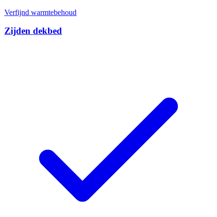
Verfijnd warmtebehoud
Zijden dekbed