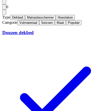
0
Type
Dekbed
Matrasbeschermer
Hoeslaken
Categorie
Vulmateriaal
Seizoen
Maat
Populair
Donzen dekbed