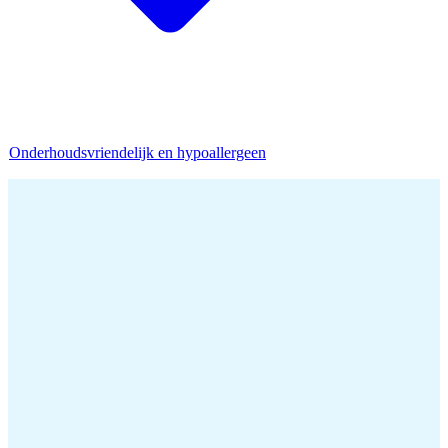
Onderhoudsvriendelijk en hypoallergeen
Home
/
Kameelhaar Dekbed
/
Kameelhaar Dekbed 240x220