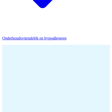
Onderhoudsvriendelijk en hypoallergeen
Home
/
Hoeslaken
/
Hoeslaken 180x200