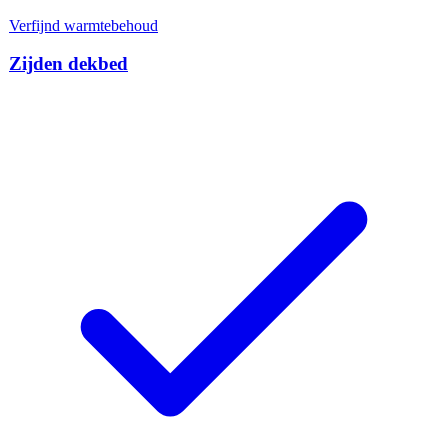
Verfijnd warmtebehoud
Zijden dekbed