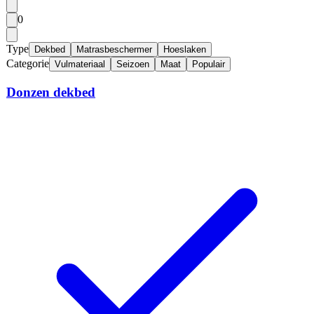
0
Type
Dekbed
Matrasbeschermer
Hoeslaken
Categorie
Vulmateriaal
Seizoen
Maat
Populair
Donzen dekbed