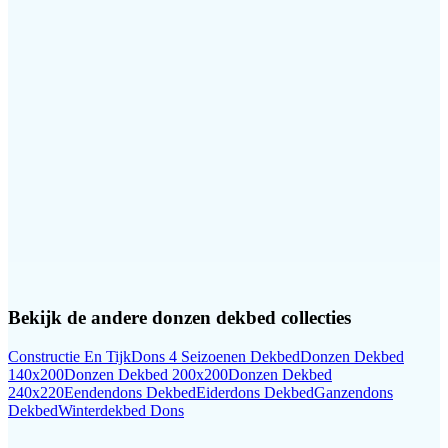
Bekijk de andere
donzen dekbed
collecties
Constructie En Tijk
Dons 4 Seizoenen Dekbed
Donzen Dekbed
140x200
Donzen Dekbed 200x200
Donzen Dekbed
240x220
Eendendons Dekbed
Eiderdons Dekbed
Ganzendons
Dekbed
Winterdekbed Dons