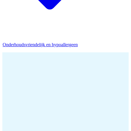
Onderhoudsvriendelijk en hypoallergeen
Home
/
Donzen Dekbed
/
Dons 4 Seizoenen Dekbed