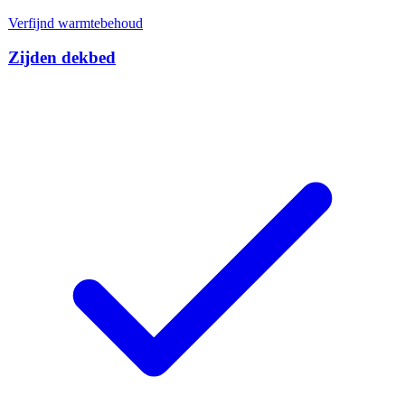
Verfijnd warmtebehoud
Zijden dekbed