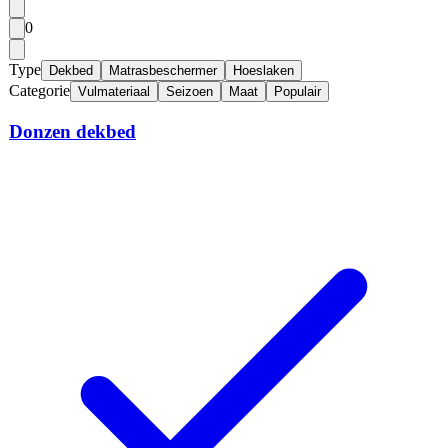
0
Type
Dekbed
Matrasbeschermer
Hoeslaken
Categorie
Vulmateriaal
Seizoen
Maat
Populair
Donzen dekbed