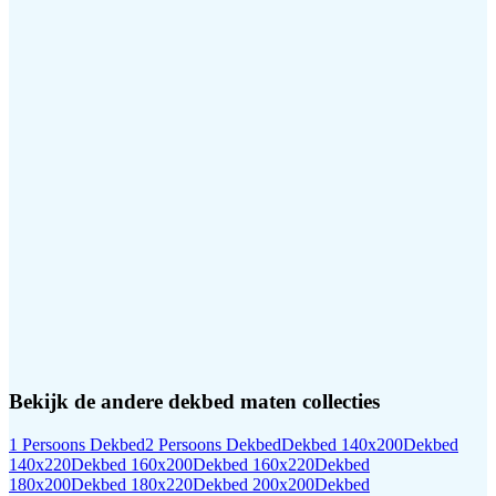
Bekijk de andere
dekbed maten
collecties
1 Persoons Dekbed
2 Persoons Dekbed
Dekbed 140x200
Dekbed
140x220
Dekbed 160x200
Dekbed 160x220
Dekbed
180x200
Dekbed 180x220
Dekbed 200x200
Dekbed