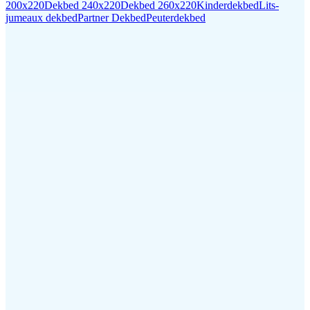
200x220
Dekbed 240x220
Dekbed 260x220
Kinderdekbed
Lits-
jumeaux dekbed
Partner Dekbed
Peuterdekbed