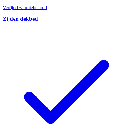
Verfijnd warmtebehoud
Zijden dekbed