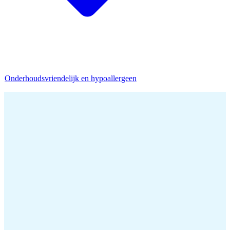
Onderhoudsvriendelijk en hypoallergeen
Home
/
Dekbed Maten
/
Dekbed 160x220