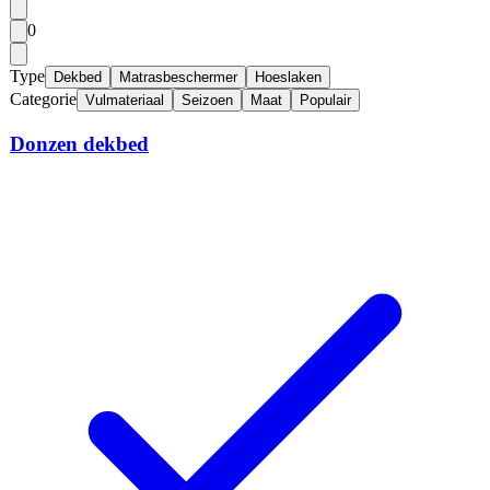
0
Type
Dekbed
Matrasbeschermer
Hoeslaken
Categorie
Vulmateriaal
Seizoen
Maat
Populair
Donzen dekbed