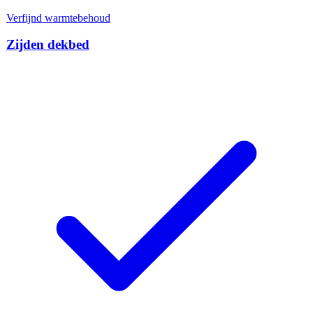
Verfijnd warmtebehoud
Zijden dekbed