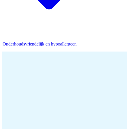
Onderhoudsvriendelijk en hypoallergeen
Home
/
Bamboe Dekbed
/
Bamboe Zomerdekbed