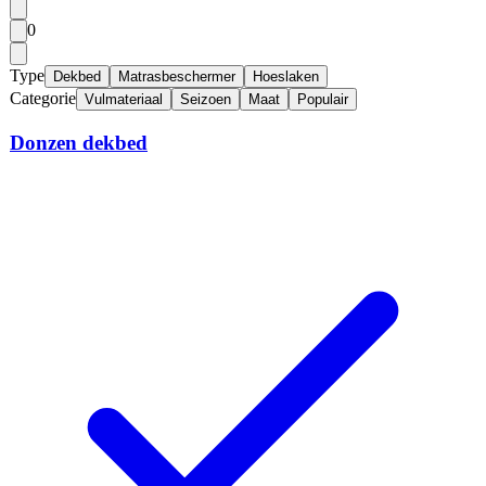
0
Type
Dekbed
Matrasbeschermer
Hoeslaken
Categorie
Vulmateriaal
Seizoen
Maat
Populair
Donzen dekbed