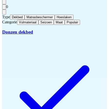
0
Type
Dekbed
Matrasbeschermer
Hoeslaken
Categorie
Vulmateriaal
Seizoen
Maat
Populair
Donzen dekbed