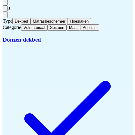
0
Type
Dekbed
Matrasbeschermer
Hoeslaken
Categorie
Vulmateriaal
Seizoen
Maat
Populair
Donzen dekbed