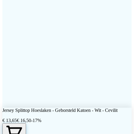
Omschrijving
Extra Informatie
Levering en retour
Certificaten en wassen
Levensduur
Onderhoud
Garantie
Jersey Splittop Hoeslaken - Geborsteld Katoen - Wit - Cevilit
€ 13,65
€ 16,50
-
17
%