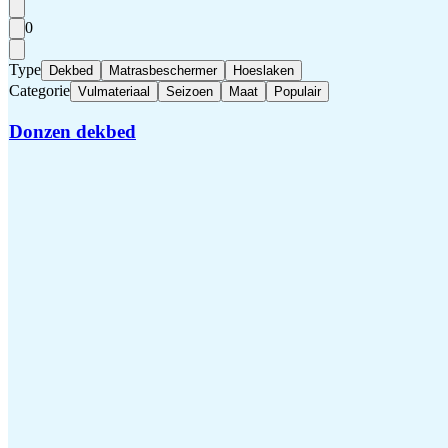
0
Type
Dekbed
Matrasbeschermer
Hoeslaken
Categorie
Vulmateriaal
Seizoen
Maat
Populair
Donzen dekbed