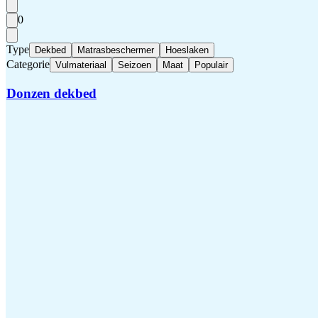
0
Type
Dekbed
Matrasbeschermer
Hoeslaken
Categorie
Vulmateriaal
Seizoen
Maat
Populair
Donzen dekbed