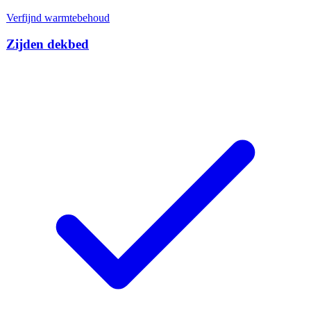
Verfijnd warmtebehoud
Zijden dekbed