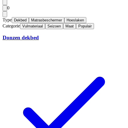
0
Type
Dekbed
Matrasbeschermer
Hoeslaken
Categorie
Vulmateriaal
Seizoen
Maat
Populair
Donzen dekbed