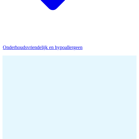
Onderhoudsvriendelijk en hypoallergeen
Home
/
Donzen dekbed
/
Waarom vulgewicht bij een donzen dekbed belangrijk is
Vulgewicht bepaalt hoeveel gram dons en veertjes in een dekbed zit,