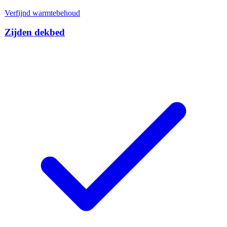
Verfijnd warmtebehoud
Zijden dekbed