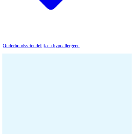
Onderhoudsvriendelijk en hypoallergeen
Home
/
Donzen dekbed
/
Waarom dons tot de populairste dekbedvullingen behoort?
Donsvullingen behoren al sinds jaar en dag tot de populairste