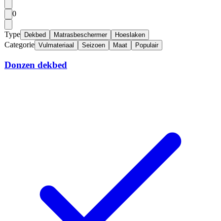
0
Type
Dekbed
Matrasbeschermer
Hoeslaken
Categorie
Vulmateriaal
Seizoen
Maat
Populair
Donzen dekbed