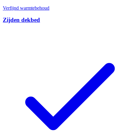
Verfijnd warmtebehoud
Zijden dekbed