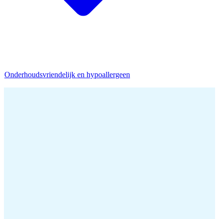
Onderhoudsvriendelijk en hypoallergeen
Home
/
Dekbed zonder overtrek