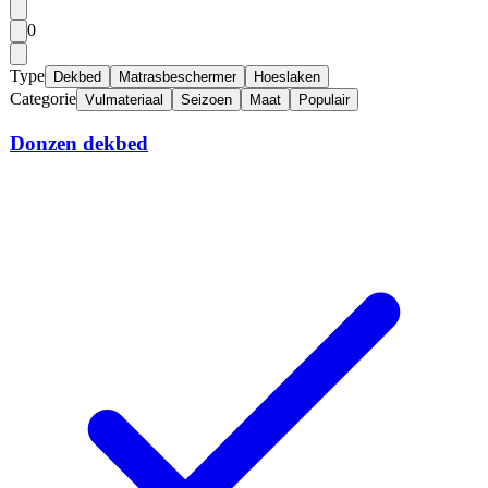
0
Type
Dekbed
Matrasbeschermer
Hoeslaken
Categorie
Vulmateriaal
Seizoen
Maat
Populair
Donzen dekbed